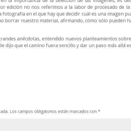
r en la importancia de la selección de las imágenes, es dec
r edición no nos referimos a la labor de procesado de la fo
ia fotografía en el que hay que decidir cuál es una imagen pub
 no borrar nuestro material, afirmando, cómo sólo pueden 
randes anécdotas, entendido nuevos planteamientos sobre
die dijo que el camino fuera sencillo y dar un paso más allá es
cada.
Los campos obligatorios están marcados con
*