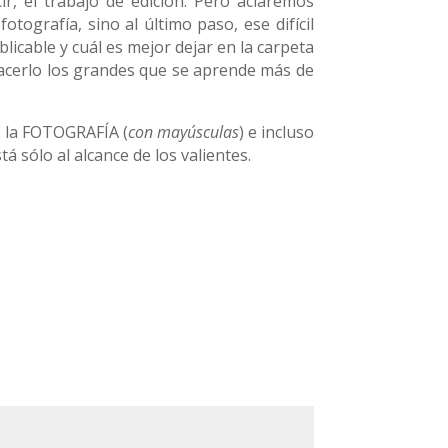
ir, el trabajo de edición. Pero aclaremos
tografía, sino al último paso, ese difícil
licable y cuál es mejor dejar en la carpeta
hacerlo los grandes que se aprende más de
 la FOTOGRAFÍA (
con mayúsculas
) e incluso
tá sólo al alcance de los valientes.