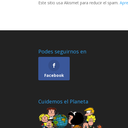
Este sitio usa Akismet para reducir el spam.
Apre
Podes seguirnos en
Facebook
Cuidemos el Planeta