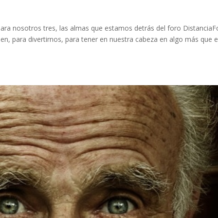
ara nosotros tres, las almas que estamos detrás del foro DistanciaF
ien, para divertirnos, para tener en nuestra cabeza en algo más que e