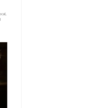
ocal,
l