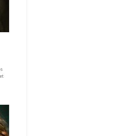
os
et