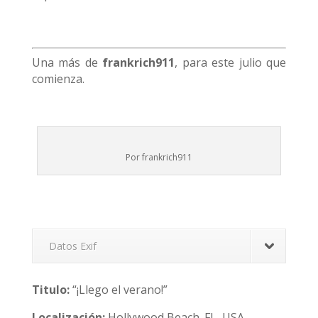
Una más de
frankrich911
, para este julio que
comienza.
Por frankrich911
Datos Exif
Titulo:
“¡Llego el verano!”
Localización:
Hollywood Beach. FL, USA