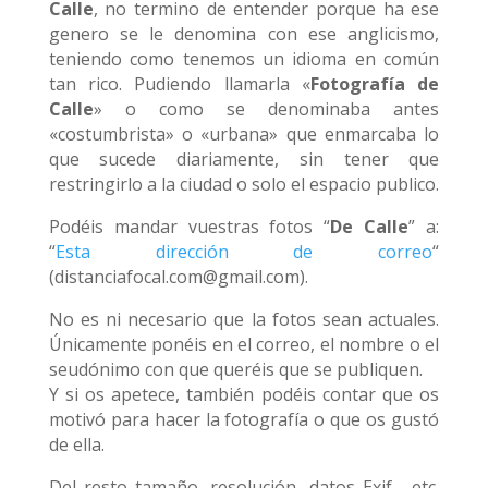
Calle
, no termino de entender porque ha ese
genero se le denomina con ese anglicismo,
teniendo como tenemos un idioma en común
tan rico. Pudiendo llamarla «
Fotografía de
Calle
» o como se denominaba antes
«costumbrista» o «urbana» que enmarcaba lo
que sucede diariamente, sin tener que
restringirlo a la ciudad o solo el espacio publico.
Podéis mandar vuestras fotos “
De Calle
” a:
“
Esta dirección de correo
“
(distanciafocal.com@gmail.com).
No es ni necesario que la fotos sean actuales.
Únicamente ponéis en el correo, el nombre o el
seudónimo con que queréis que se publiquen.
Y si os apetece, también podéis contar que os
motivó para hacer la fotografía o que os gustó
de ella.
Del resto tamaño, resolución, datos Exif , etc.