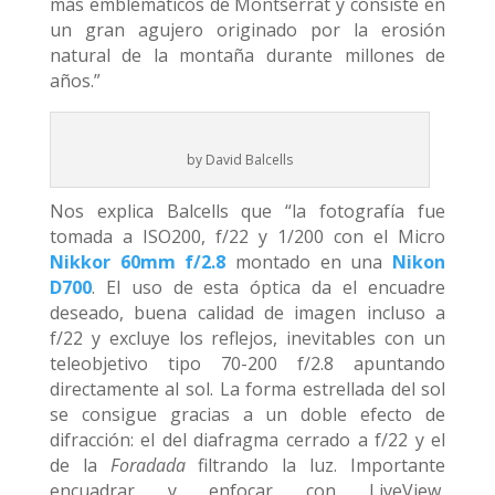
más emblemáticos de Montserrat y consiste en
un gran agujero originado por la erosión
natural de la montaña durante millones de
años.”
by David Balcells
Nos explica Balcells que “la fotografía fue
tomada a ISO200, f/22 y 1/200 con el Micro
Nikkor 60mm f/2.8
montado en una
Nikon
D700
. El uso de esta óptica da el encuadre
deseado, buena calidad de imagen incluso a
f/22 y excluye los reflejos, inevitables con un
teleobjetivo tipo 70-200 f/2.8 apuntando
directamente al sol. La forma estrellada del sol
se consigue gracias a un doble efecto de
difracción: el del diafragma cerrado a f/22 y el
de la
Foradada
filtrando la luz. Importante
encuadrar y enfocar con LiveView,