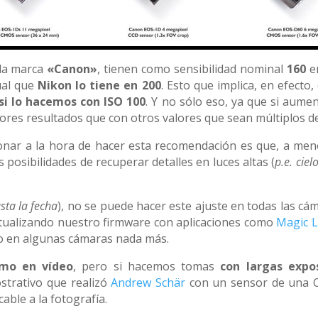
 la marca
«Canon»
, tienen como sensibilidad nominal
160
e
gual que
Nikon lo tiene en 200
. Esto que implica, en efecto
i lo hacemos con ISO 100
. Y no sólo eso, ya que si aume
res resultados que con otros valores que sean múltiplos de
onar a la hora de hacer esta recomendación es que, a men
 posibilidades de recuperar detalles en luces altas (
p.e. ciel
sta la fecha
), no se puede hacer este ajuste en todas las c
tualizando nuestro firmware con aplicaciones como
Magic 
lo en algunas cámaras nada más.
omo en vídeo
, pero si hacemos tomas
con largas expo
strativo que realizó
Andrew Schär
con un sensor de una C
ble a la fotografía.